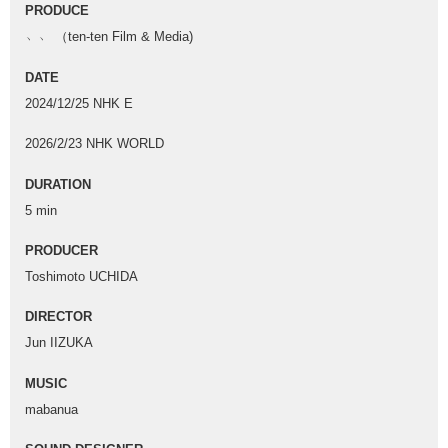
PRODUCE
﹅﹅ （ten-ten Film & Media)
DATE
2024/12/25 NHK E
2026/2/23 NHK WORLD
DURATION
5 min
PRODUCER
Toshimoto UCHIDA
DIRECTOR
Jun IIZUKA
MUSIC
mabanua