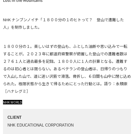
Lost in the Mountains
NHK ナンブンノイチ「１８００分の１のヒトって？ 登山で遭難した
人」を制作しました。
１８００分の１。楽しいはずの登山も、ふとした油断や思い込みで一転
することが。２０２３年に都道府県警察が把握した登山での遭難者数は
２７６１人と過去最多を記録。１８００人に１人の計算となる。遭難す
るのは初心者とは限らない。あるベテランの登山者は、日帰りのつもり
で入山した山で、道に迷い沢筋で滑落。骨折し、６日間も山中に閉じ込め
られた。極限状態から生きて帰るためにとった行動とは。語り：永積崇
［ハナレグミ］
NHK WORLD
CLIENT
NHK EDUCATIONAL CORPORATION