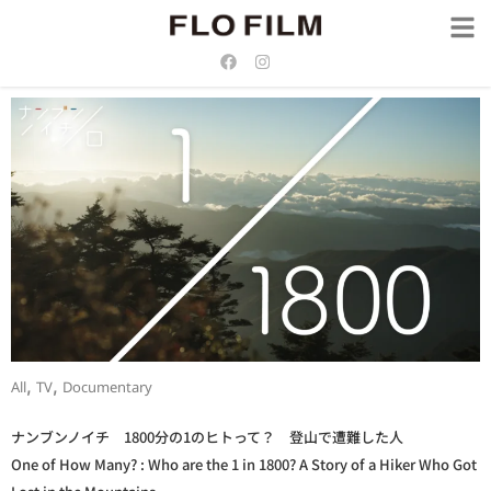
,
,
All
TV
Documentary
ナンブンノイチ 1800分の1のヒトって？ 登山で遭難した人
One of How Many? : Who are the 1 in 1800? A Story of a Hiker Who Got