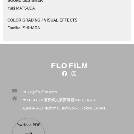
SOUND DESIGNER
Yuki MATSUDA
COLOR GRADING / VISUAL EFFECTS
Fumika ISHIHARA
iizuka@flo-film.com
〒113-0034 東京都文京区湯島4-6-11 A204
A204 4-6-11 Yushima, Bunkyo-ku, Tokyo JAPAN
Portfolio PDF